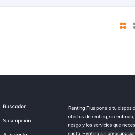
Buscador
Renting Plus pone a tu disposic
ofertas de renting, sin entrada
Suscripción
riesgo y los servicios que nece
cuota. Renting sin preocupacio
A la carta