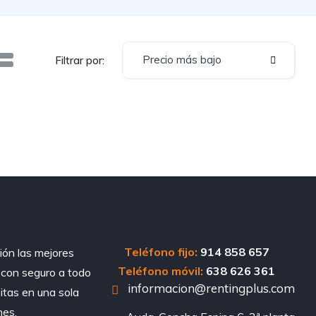
Precio más bajo
Filtrar por:
Teléfono fijo:
914 858 657
ión las mejores
Teléfono móvil:
638 626 361
, con seguro a todo
informacion@rentingplus.com
sitas en una sola
nes.