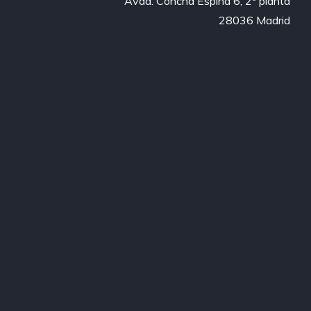
Avda. Concha Espina 6, 2ª planta

28036 Madrid