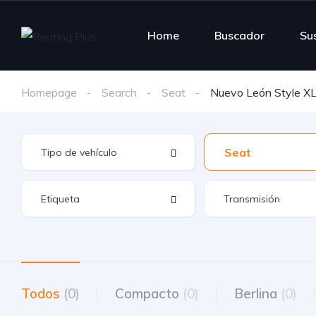
Home
Buscador
Su
Homepage
Search
Seat
Nuevo León Style XL
Seat
Todos
(0)
Compacto
(0)
Berlina
(0)