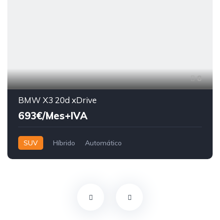
8
BMW X3 20d xDrive
693€/Mes+IVA
SUV
Híbrido
Automático