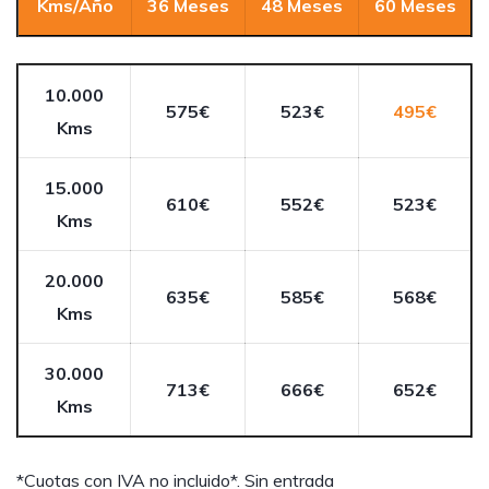
Kms/Año
36 Meses
48 Meses
60 Meses
10.000
575€
523€
495€
Kms
15.000
610€
552€
523€
Kms
20.000
635€
585€
568€
Kms
30.000
713€
666€
652€
Kms
*Cuotas con IVA no incluido*. Sin entrada