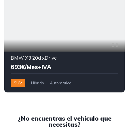
8
BMW X3 20d xDrive
693€/Mes+IVA
SUV
Híbrido
Automático
¿No encuentras el vehículo que
necesitas?