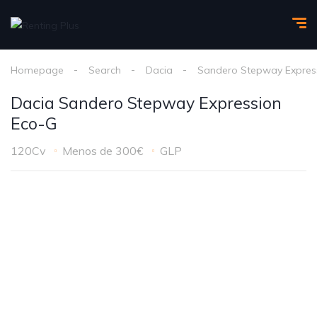
Homepage
Search
Dacia
Sandero Stepway Expres
Dacia Sandero Stepway Expression
Eco-G
120Cv
Menos de 300€
GLP