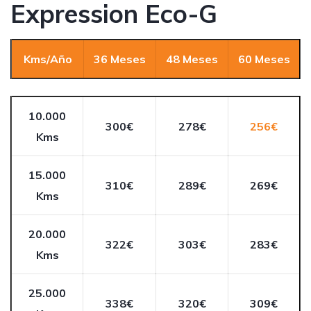
Expression Eco-G
Kms/Año
36 Meses
48 Meses
60 Meses
10.000
300€
278€
256€
Kms
15.000
310€
289€
269€
Kms
20.000
322€
303€
283€
Kms
25.000
338€
320€
309€