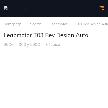
Homepage
Search
Leapmotor
T03 Bev Design Aut
Leapmotor T03 Bev Design Auto
95Cv
300 y 500€
Eléctrico
1
/
6