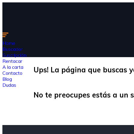
Home
Buscador
Suscripción
Rentacar
A la carta
Ups! La página que buscas y
Contacto
Blog
Dudas
No te preocupes estás a un 