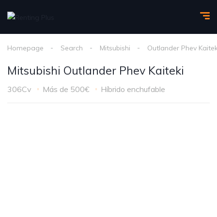
Homepage
Search
Mitsubishi
Outlander Phev Kaitek
Mitsubishi Outlander Phev Kaiteki
306Cv
Más de 500€
Híbrido enchufable
1
/
5