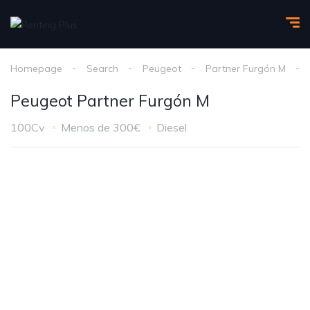
Homepage
Search
Peugeot
Partner Furgón M
Peugeot Partner Furgón M
100Cv
Menos de 300€
Diesel
1
/
6