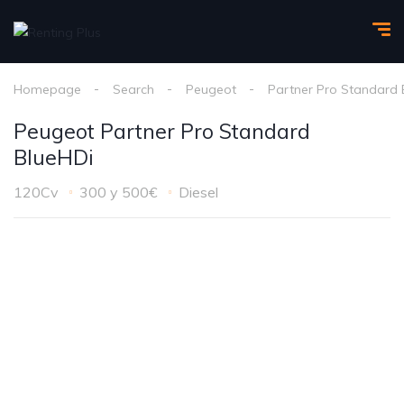
Homepage
Search
Peugeot
Partner Pro Standard 
Peugeot Partner Pro Standard
BlueHDi
120Cv
300 y 500€
Diesel