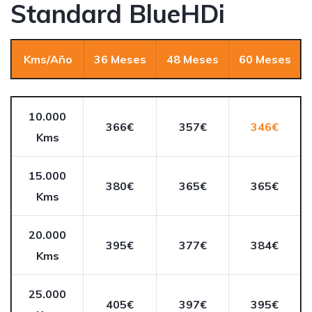
Standard BlueHDi
Kms/Año
36 Meses
48 Meses
60 Meses
10.000
366€
357€
346€
Kms
15.000
380€
365€
365€
Kms
20.000
395€
377€
384€
Kms
25.000
405€
397€
395€