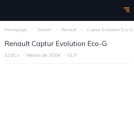
Homepage
Search
Renault
Captur Evolution Eco-G
Renault Captur Evolution Eco-G
120Cv
Menos de 300€
GLP