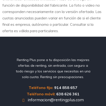
función de disponibilidad del fabricante. La foto o video no
corresponden necesariamente con la versión ofertada. Las
cuotas anunciadas pueden variar en función de si el cliente
final es empresa, autónomo o particular. Consultar si la
oferta es válida para particulares.
Renting Plus pone a tu disposición las mejores
ofertas de renting, sin entrada, con seguro a
todo riesgo y los servicios que necesitas en una
sola cuota. Renting sin preocupaciones.
Teléfono fijo:
914 858 657
Teléfono móvil:
638 626 361
informacion@rentingplus.com