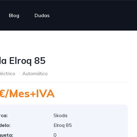
Blog
Dudas
a Elroq 85
léctrico
Automático
€/Mes+IVA
ca:
Skoda
elo:
Elroq 85
queta:
0