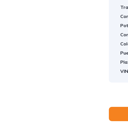
Tra
Com
Pot
Co
Col
Pue
Pla
VIN