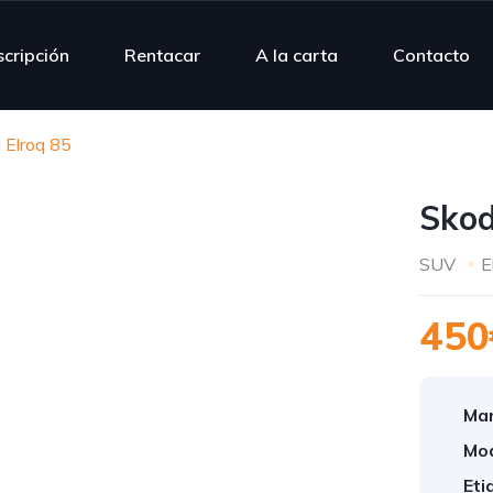
scripción
Rentacar
A la carta
Contacto
 Elroq 85
Skod
SUV
E
450
Mar
Mod
Eti