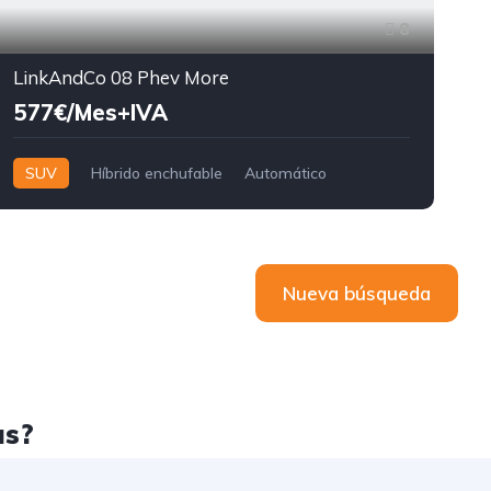
8
LinkAndCo 08 Phev More
577€/Mes+IVA
SUV
Híbrido enchufable
Automático
Nueva búsqueda
as?