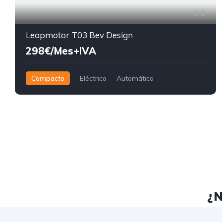
6
Leapmotor T03 Bev Design
298€/Mes+IVA
Compacto
Eléctrico
Automático
¿N