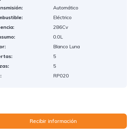
nsmisión:
Automático
bustible:
Eléctrico
encia:
286Cv
nsumo:
0.0L
or:
Blanco Luna
rtas:
5
zas:
5
:
RP020
Recibir información