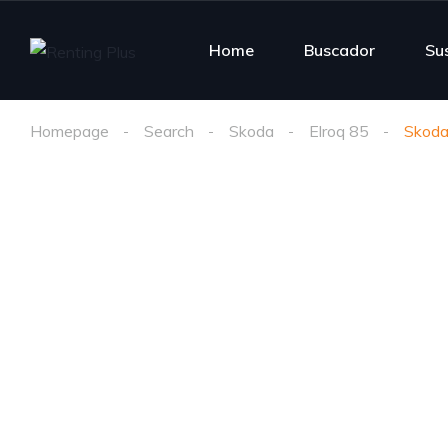
Home
Buscador
Su
Homepage
Search
Skoda
Elroq 85
Skoda