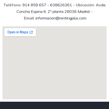
Teléfono
:
914 858 657
–
638626361
–
Ubicación
:
Avda.
Concha Espina 6, 2ª planta 28036 Madrid
–
Email
:
informacion@rentingplus.com