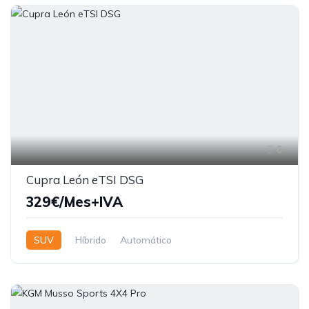
6
Cupra León eTSI DSG
329€/Mes+IVA
SUV
Híbrido
Automático