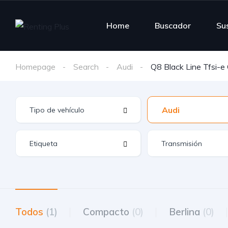
Home
Buscador
Su
Homepage
Search
Audi
Q8 Black Line Tfsi-e 
Audi
Todos
(1)
Compacto
(0)
Berlina
(0)