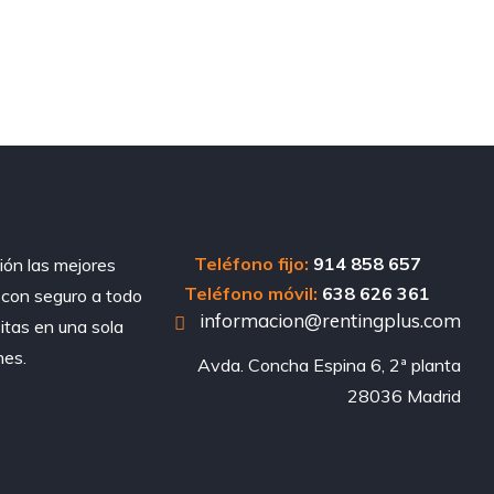
Teléfono fijo:
914 858 657
ión las mejores
Teléfono móvil:
638 626 361
, con seguro a todo
informacion@rentingplus.com
sitas en una sola
nes.
Avda. Concha Espina 6, 2ª planta

28036 Madrid