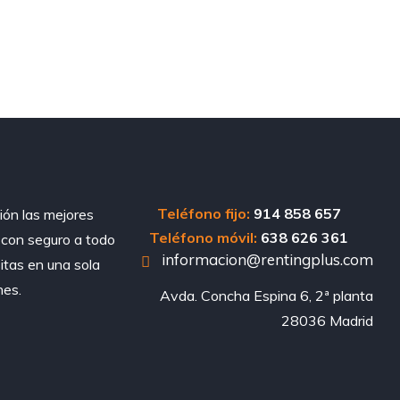
Teléfono fijo:
914 858 657
ión las mejores
Teléfono móvil:
638 626 361
, con seguro a todo
informacion@rentingplus.com
sitas en una sola
nes.
Avda. Concha Espina 6, 2ª planta

28036 Madrid