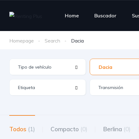
Home
Buscador
Su
Homepage
Search
Dacia
Dacia
Todos
(1)
Compacto
(0)
Berlina
(0)