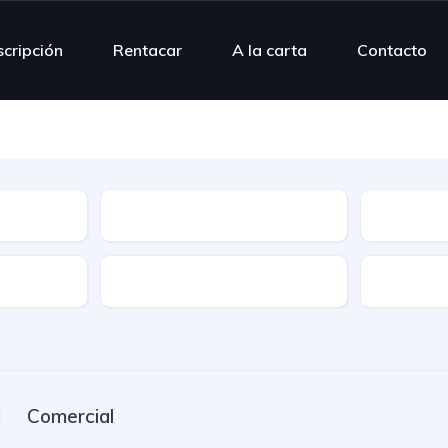
scripción
Rentacar
A la carta
Contacto
Modelo
Combusti
Puertas
Plazas
Comercial