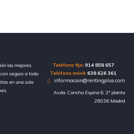
Teléfono fijo:
914 858 657
ión las mejores
Teléfono móvil:
638 626 361
, con seguro a todo
informacion@rentingplus.com
sitas en una sola
nes.
Avda. Concha Espina 6, 2ª planta

28036 Madrid