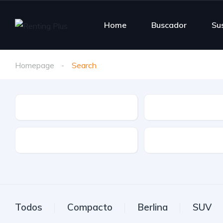
Home
Buscador
Su
Homepage
Search
Tipo de vehículo
Marca
Etiqueta
Transmisión
Todos
Compacto
Berlina
SUV