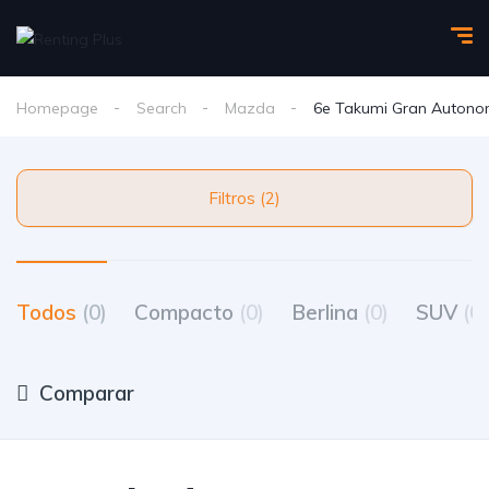
Homepage
Search
Mazda
6e Takumi Gran Autono
Filtros (2)
Todos
(0)
Compacto
(0)
Berlina
(0)
SUV
(0)
Comparar