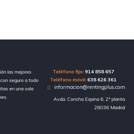
Teléfono fijo:
914 858 657
ión las mejores
Teléfono móvil:
638 626 361
, con seguro a todo
informacion@rentingplus.com
sitas en una sola
nes.
Avda. Concha Espina 6, 2ª planta

28036 Madrid