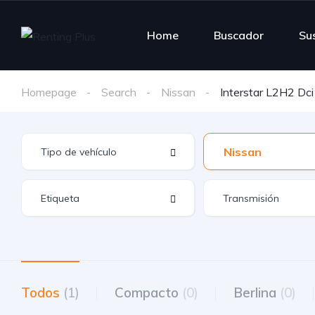
Home
Buscador
Su
Homepage
Search
Nissan
Interstar L2H2 Dc
Nissan
Todos
(1)
Compacto
(0)
Berlina
(0)