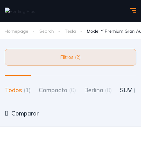
Homepage
Search
Tesla
Model Y Premium Gran 
Filtros (2)
Todos
(1)
Compacto
(0)
Berlina
(0)
SUV
(1)
Comparar