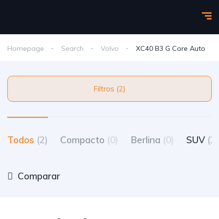
Homepage
Search
Volvo
XC40 B3 G Core Auto
Filtros (2)
Todos
(2)
Compacto
(0)
Berlina
(0)
SUV
(2)
Comparar