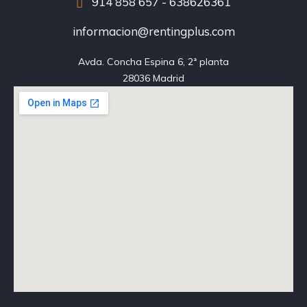
914 858 657 - 638626361
informacion@rentingplus.com
Avda. Concha Espina 6, 2ª planta

28036 Madrid