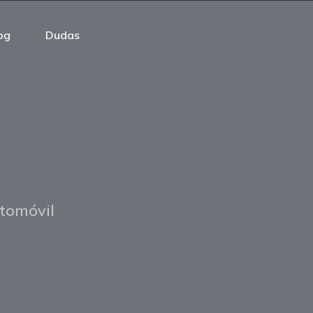
og
Dudas
utomóvil